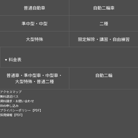
普通自動車
自動二輪車
準中型・中型
二種
大型特殊
限定解除・講習・自由練習
料金表
普通車・準中型車・中型車・
自動二輪
大型特殊・普通二種
アクセスマップ
無料送迎バス
資料請求・お問い合わせ
Web申し込み
プライバシーポリシー【PDF】
採用情報【PDF】