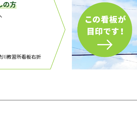
しの方
へ
渋川教習所看板右折