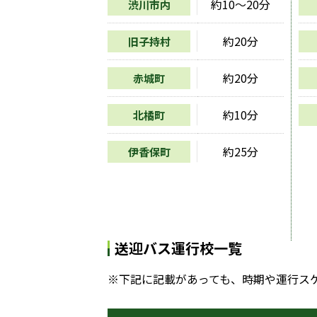
約10〜20分
渋川市内
約20分
旧子持村
約20分
赤城町
約10分
北橘町
約25分
伊香保町
送迎バス運行校一覧
※下記に記載があっても、時期や運行ス